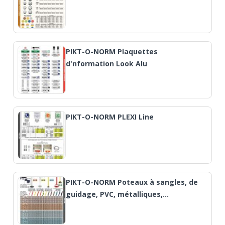
PIKT-O-NORM Plaquettes
d'nformation Look Alu
PIKT-O-NORM PLEXI Line
PIKT-O-NORM Poteaux à sangles, de
guidage, PVC, métalliques,…