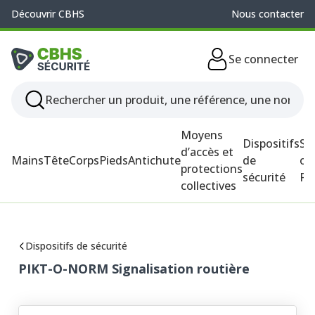
Découvrir CBHS
Nous contacter
Se connecter
Moyens
Dispositifs
So
d’accès et
Mains
Tête
Corps
Pieds
Antichute
de
ou
protections
sécurité
P
collectives
Dispositifs de sécurité
PIKT-O-NORM Signalisation routière