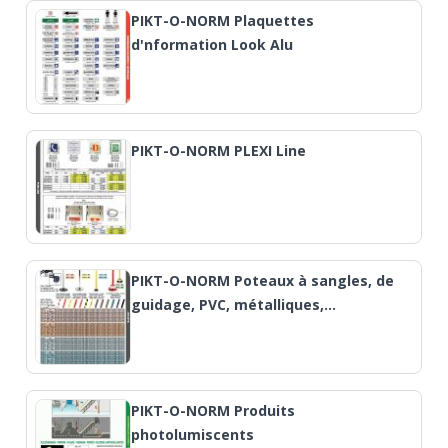
PIKT-O-NORM Plaquettes
d'nformation Look Alu
PIKT-O-NORM PLEXI Line
PIKT-O-NORM Poteaux à sangles, de
guidage, PVC, métalliques,…
PIKT-O-NORM Produits
photolumiscents