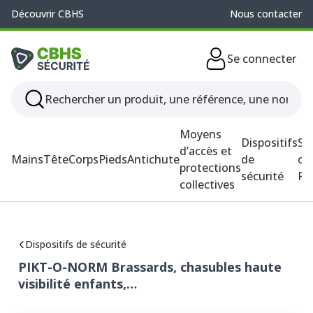
Découvrir CBHS
Nous contacter
Se connecter
Moyens
Dispositifs
So
d’accès et
Mains
Tête
Corps
Pieds
Antichute
de
ou
protections
sécurité
P
collectives
Dispositifs de sécurité
PIKT-O-NORM Brassards, chasubles haute
visibilité enfants,…