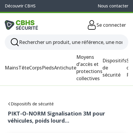
Découvrir CBHS
Nous contacter
Se connecter
Moyens
Dispositifs
So
d’accès et
Mains
Tête
Corps
Pieds
Antichute
de
ou
protections
sécurité
P
collectives
Dispositifs de sécurité
PIKT-O-NORM Signalisation 3M pour
véhicules, poids lourd…