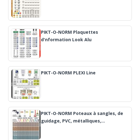
PIKT-O-NORM Plaquettes
d'nformation Look Alu
PIKT-O-NORM PLEXI Line
PIKT-O-NORM Poteaux à sangles, de
guidage, PVC, métalliques,…