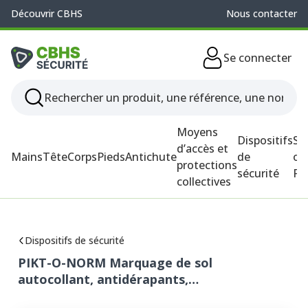
Découvrir CBHS
Nous contacter
Se connecter
Moyens
Dispositifs
So
d’accès et
Mains
Tête
Corps
Pieds
Antichute
de
ou
protections
sécurité
P
collectives
Dispositifs de sécurité
PIKT-O-NORM Marquage de sol
autocollant, antidérapants,…