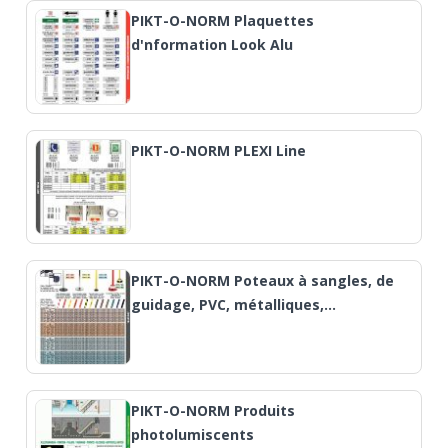
PIKT-O-NORM Plaquettes
d'nformation Look Alu
PIKT-O-NORM PLEXI Line
PIKT-O-NORM Poteaux à sangles, de
guidage, PVC, métalliques,…
PIKT-O-NORM Produits
photolumiscents