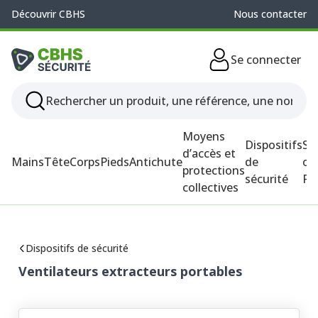
Découvrir CBHS
Nous contacter
Se connecter
Moyens
Dispositifs
So
d’accès et
Mains
Tête
Corps
Pieds
Antichute
de
ou
protections
sécurité
P
collectives
Dispositifs de sécurité
Ventilateurs extracteurs portables