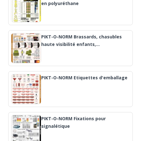
en polyuréthane
PIKT-O-NORM Brassards, chasubles
haute visibilité enfants,…
PIKT-O-NORM Etiquettes d'emballage
PIKT-O-NORM Fixations pour
signalétique