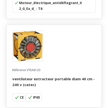
Moteur_électrique_antidéflagrant_II
2_G_Ex_d_ : T6
Référence VTEA8120
ventilateur extracteur portable diam 40 cm -
240 v (catec)
CE
IP65