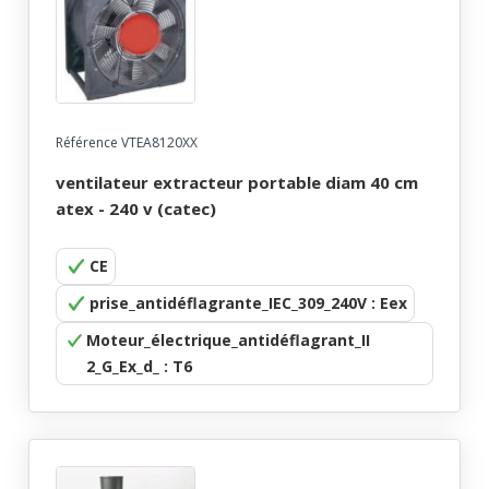
Référence VTEA8120XX
ventilateur extracteur portable diam 40 cm
atex - 240 v (catec)
CE
prise_antidéflagrante_IEC_309_240V : Eex
Moteur_électrique_antidéflagrant_II
2_G_Ex_d_ : T6