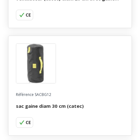
standard 4,60 m - cordon 1,50 m
CE
Référence SACBG12
sac gaine diam 30 cm (catec)
CE