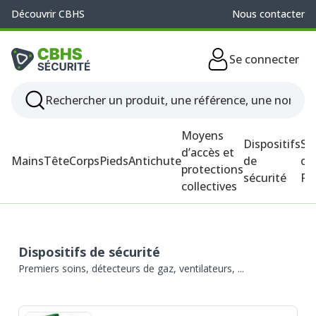
Découvrir CBHS
Nous contacter
Se connecter
Moyens
Dispositifs
So
d’accès et
Mains
Tête
Corps
Pieds
Antichute
de
ou
protections
sécurité
P
collectives
Dispositifs de sécurité
Premiers soins, détecteurs de gaz, ventilateurs, ...