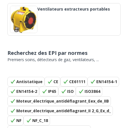
Ventilateurs extracteurs portables
Recherchez des EPI par normes
Premiers soins, détecteurs de gaz, ventilateurs, ...
Antistatique
CE
CE61111
EN14154-1
EN14154-2
IP65
ISO
ISO3864
Moteur_électrique_antidéflagrant_Eex_de_IIB
Moteur_électrique_antidéflagrant_II 2_G_Ex_d_
NF
NF_C_18