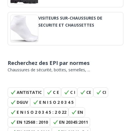
VISITEURS SUR-CHAUSSURES DE
SECURITE ET CHAUSSETTES
Recherchez des EPI par normes
Chaussures de sécurité, bottes, semelles, ...
ANTISTATIC
C E
C I
CE
CI
DGUV
E N I S O 2 0 3 4 5
E N I S O 2 0 3 4 5 : 2 0 22
EN
EN 12568 : 2010
EN 20345:2011