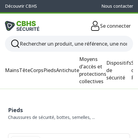
Découvrir CBHS
Nous contacter
Se connecter
Moyens
Dispositifs
So
d’accès et
Mains
Tête
Corps
Pieds
Antichute
de
ou
protections
sécurité
P
collectives
Pieds
Chaussures de sécurité, bottes, semelles, ...