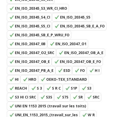
EN_ISO_20345_S3_WR_CI_HRO
EN_ISO_20345_S4_CI
EN_ISO_20345_S5
EN_ISO_20345_S5_CI
EN_ISO_20345_SB_E_A_FO
EN_ISO_20345_SB_E_P_WRU_FO
EN_ISO_20347_0B
EN_ISO_20347_O1
EN_ISO_20347_O2_SRC
EN_ISO_20347_OB_A_E
EN_ISO_20347_OB_E
EN_ISO_20347_OB_E_FO
EN_ISO_20347_PB_A_E
ESD
FO
H I
HI
HRO
OEKO-TEX_STANDARD
REACH
S 3
S R C
S1P
S3
S3 HI CI SRC
S3S
S7S
SR
SRC
UNI EN 1153 2015 (travail sur les toits)
UNI_EN_1153_2015_(travail_sur_les
W R