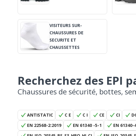
VISITEURS SUR-
CHAUSSURES DE
SECURITE ET
CHAUSSETTES
Recherchez des EPI 
Chaussures de sécurité, bottes, seme
ANTISTATIC
C E
C I
CE
CI
D
EN 22568-2:2019
EN 61340 -5-1
EN 61340-
EN_ISO_20345_RS_S3_HRO_HI_CI
EN_ISO_20345_