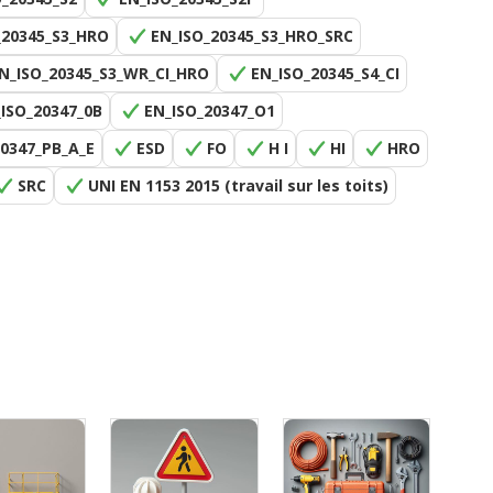
_20345_S3_HRO
EN_ISO_20345_S3_HRO_SRC
N_ISO_20345_S3_WR_CI_HRO
EN_ISO_20345_S4_CI
ISO_20347_0B
EN_ISO_20347_O1
20347_PB_A_E
ESD
FO
H I
HI
HRO
SRC
UNI EN 1153 2015 (travail sur les toits)