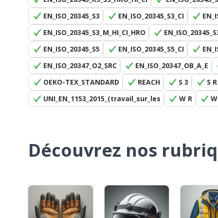
EN_ISO_20345_S3
EN_ISO_20345_S3_CI
EN_I
EN_ISO_20345_S3_M_HI_CI_HRO
EN_ISO_20345_S
EN_ISO_20345_S5
EN_ISO_20345_S5_CI
EN_I
EN_ISO_20347_O2_SRC
EN_ISO_20347_OB_A_E
OEKO-TEX_STANDARD
REACH
S 3
S R
UNI_EN_1153_2015_(travail_sur_les
W R
W
Découvrez nos rubri