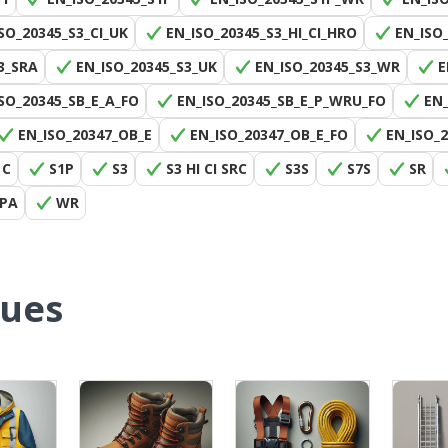
SO_20345_S3_CI_UK
EN_ISO_20345_S3_HI_CI_HRO
EN_ISO
3_SRA
EN_ISO_20345_S3_UK
EN_ISO_20345_S3_WR
E
SO_20345_SB_E_A_FO
EN_ISO_20345_SB_E_P_WRU_FO
EN_
EN_ISO_20347_OB_E
EN_ISO_20347_OB_E_FO
EN_ISO_
 C
S1P
S3
S3 HI CI SRC
S3S
S7S
SR
PA
WR
ques