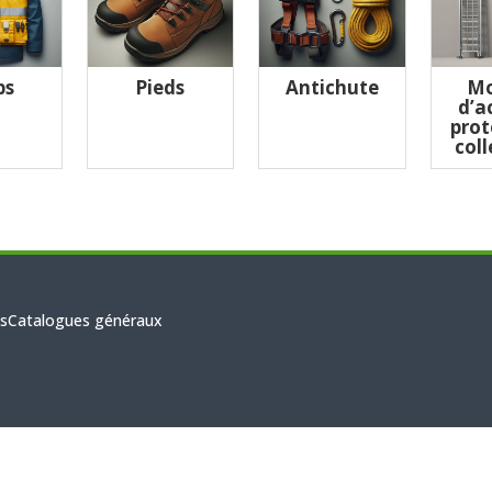
ps
Pieds
Antichute
Mo
d’a
prot
coll
s
Catalogues généraux