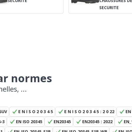
SECURITE
CHAUSSURES D
SECURITE
par normes
lles, ...
GUV
E N I S O 2 0 3 4 5
E N I S O 2 0 3 4 5 : 2 0 22
EN
4-3
EN ISO 20345
EN20345
EN20345 : 2022
EN_
S1
EN_ISO_20345_S1P
EN_ISO_20345_S1P_WR
EN_IS