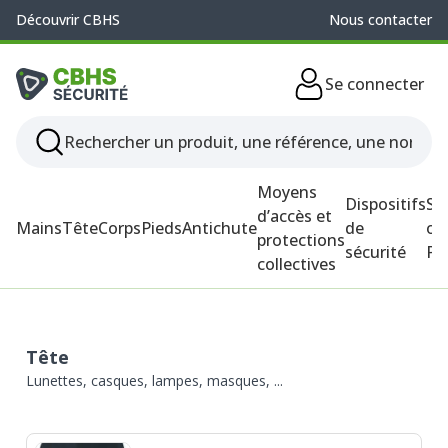
Découvrir CBHS
Nous contacter
Se connecter
Moyens
Dispositifs
So
d’accès et
Mains
Tête
Corps
Pieds
Antichute
de
ou
protections
sécurité
P
collectives
Tête
Lunettes, casques, lampes, masques, ...