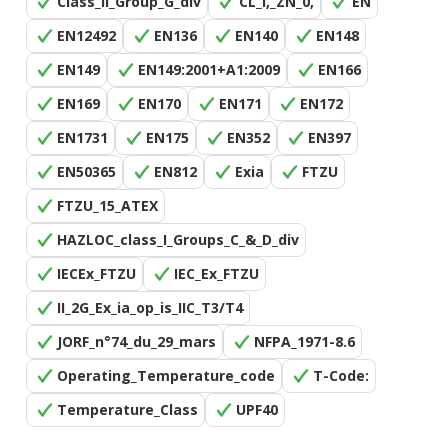
Class_II_Group_G_div
CL_I,_ZN_0,
EN
EN12492
EN136
EN140
EN148
EN149
EN149:2001+A1:2009
EN166
EN169
EN170
EN171
EN172
EN1731
EN175
EN352
EN397
EN50365
EN812
Exia
FTZU
FTZU_15_ATEX
HAZLOC_class_I_Groups_C_&_D_div
IECEx_FTZU
IEC_Ex_FTZU
II_2G_Ex_ia_op_is_IIC_T3/T4
JORF_n°74_du_29_mars
NFPA_1971-8.6
Operating_Temperature_code
T-Code:
Temperature_Class
UPF40