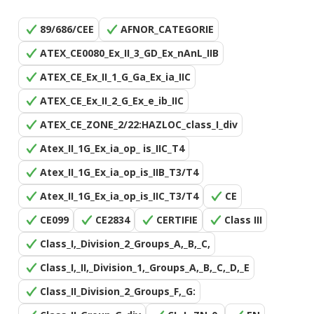
89/686/CEE
AFNOR_CATEGORIE
ATEX_CE0080_Ex_II_3_GD_Ex_nAnL_IIB
ATEX_CE_Ex_II_1_G_Ga_Ex_ia_IIC
ATEX_CE_Ex_II_2_G_Ex_e_ib_IIC
ATEX_CE_ZONE_2/22:HAZLOC_class_I_div
Atex_II_1G_Ex_ia_op_ is_IIC_T4
Atex_II_1G_Ex_ia_op_is_IIB_T3/T4
Atex_II_1G_Ex_ia_op_is_IIC_T3/T4
CE
CE099
CE2834
CERTIFIE
Class III
Class_I,_Division_2_Groups_A,_B,_C,
Class_I,_II,_Division_1,_Groups_A,_B,_C,_D,_E
Class_II_Division_2_Groups_F,_G: