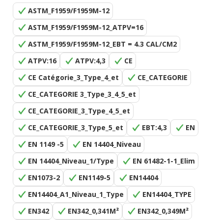
ASTM_F1959/F1959M-12
ASTM_F1959/F1959M-12_ATPV=16
ASTM_F1959/F1959M-12_EBT = 4.3 CAL/CM2
ATPV:16
ATPV:4,3
CE
CE Catégorie_3_Type_4_et
CE_CATEGORIE
CE_CATEGORIE 3_Type_3_4_5_et
CE_CATEGORIE_3_Type_4_5_et
CE_CATEGORIE_3_Type_5_et
EBT:4,3
EN
EN 1149 -5
EN 14404_Niveau
EN 14404_Niveau_1/Type
EN 61482-1-1_Elim
EN1073-2
EN1149-5
EN14404
EN14404_A1_Niveau_1_Type
EN14404_TYPE
EN342
EN342_0,341M²
EN342_0,349M²