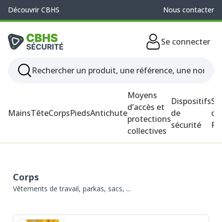
Découvrir CBHS
Nous contacter
Se connecter
Moyens
Dispositifs
So
d’accès et
Mains
Tête
Corps
Pieds
Antichute
de
ou
protections
sécurité
P
collectives
Corps
Vêtements de travail, parkas, sacs, ...