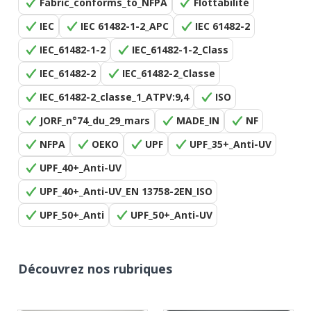
Fabric_conforms_to_NFPA
Flottabilité
IEC
IEC 61482-1-2_APC
IEC 61482-2
IEC_61482-1-2
IEC_61482-1-2_Class
IEC_61482-2
IEC_61482-2_Classe
IEC_61482-2_classe_1_ATPV:9,4
ISO
JORF_n°74_du_29_mars
MADE_IN
NF
NFPA
OEKO
UPF
UPF_35+_Anti-UV
UPF_40+_Anti-UV
UPF_40+_Anti-UV_EN 13758-2EN_ISO
UPF_50+_Anti
UPF_50+_Anti-UV
Découvrez nos rubriques