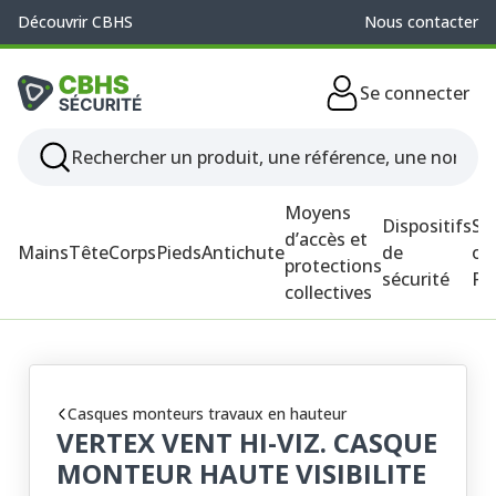
Découvrir CBHS
Nous contacter
Se connecter
Moyens
Dispositifs
So
d’accès et
Mains
Tête
Corps
Pieds
Antichute
de
ou
protections
sécurité
P
collectives
Casques monteurs travaux en hauteur
VERTEX VENT HI-VIZ. CASQUE
MONTEUR HAUTE VISIBILITE