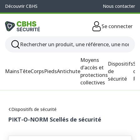
Découvrir CBHS
Nous contacter
Se connecter
Moyens
Dispositifs
So
d’accès et
Mains
Tête
Corps
Pieds
Antichute
de
ou
protections
sécurité
P
collectives
Dispositifs de sécurité
PIKT-O-NORM Scellés de sécurité