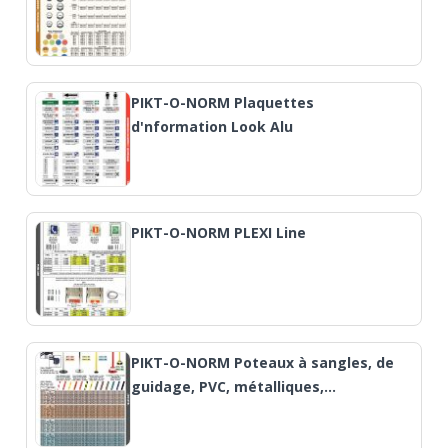
PIKT-O-NORM Plaquettes
d'nformation Look Alu
PIKT-O-NORM PLEXI Line
PIKT-O-NORM Poteaux à sangles, de
guidage, PVC, métalliques,…