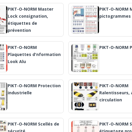
PIKT-O-NORM Master
PIKT-O-NORM M
Lock consignation,
pictogrammes
étiquettes de
prévention
PIKT-O-NORM
PIKT-O-NORM P
Plaquettes d'nformation
Look Alu
PIKT-O-NORM Protection
PIKT-O-NORM
industrielle
Ralentisseurs, 
circulation
PIKT-O-NORM Scellés de
PIKT-O-NORM S
sécurité
étiquetage pro