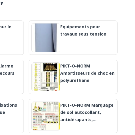
”
ur le
Equipements pour
travaux sous tension
Alarme
PIKT-O-NORM
secours
Amortisseurs de choc en
polyuréthane
ixations
PIKT-O-NORM Marquage
que
de sol autocollant,
antidérapants,…