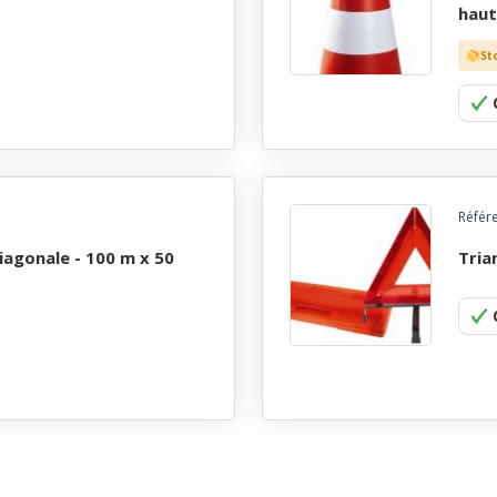
haut
St
Référ
tri