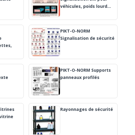
véhicules, poids lourd…
PIKT-O-NORM
e
Signalisation de sécurité
ttes,
PIKT-O-NORM Supports
exte
panneaux profilés
itrines
Rayonnages de sécurité
vitrine