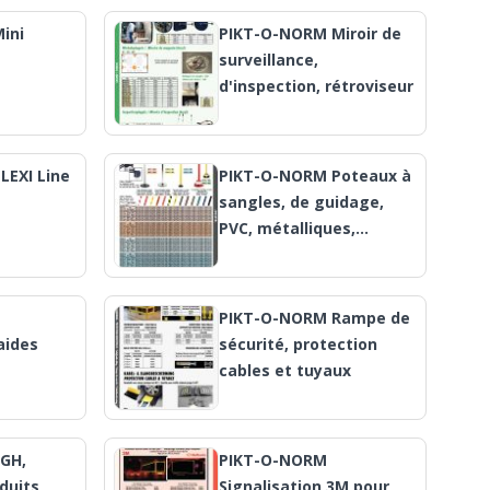
ini
PIKT-O-NORM Miroir de
surveillance,
d'inspection, rétroviseur
LEXI Line
PIKT-O-NORM Poteaux à
sangles, de guidage,
PVC, métalliques,…
PIKT-O-NORM Rampe de
aides
sécurité, protection
cables et tuyaux
GH,
PIKT-O-NORM
duits
Signalisation 3M pour