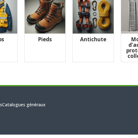
ps
Pieds
Antichute
Mo
d’a
prot
coll
s
Catalogues généraux