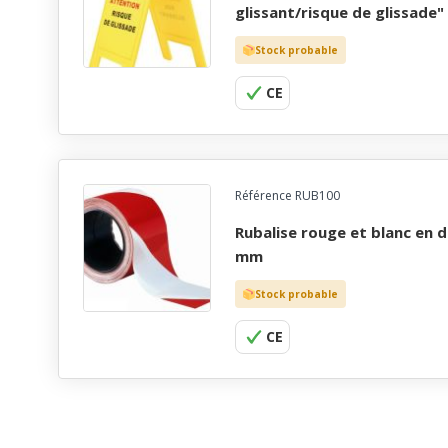
glissant/risque de glissade"
Stock probable
CE
Référence RUB100
rubalise rouge et blanc en diagonale - 100 m x 50
mm
Stock probable
CE