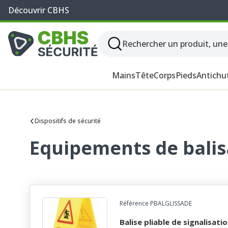
Découvrir CBHS
Mains
Tête
Corps
Pieds
Antichu
Dispositifs de sécurité
Equipements de bali
Référence PBALGLISSADE
balise pliable de signalisation de danger "danger sol