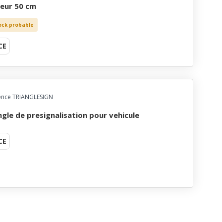
eur 50 cm
ock probable
CE
ence TRIANGLESIGN
angle de presignalisation pour vehicule
CE