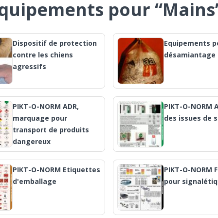
équipements pour “Mains
Dispositif de protection
Equipements po
contre les chiens
désamiantage
agressifs
PIKT-O-NORM ADR,
PIKT-O-NORM 
marquage pour
des issues de 
transport de produits
dangereux
PIKT-O-NORM Etiquettes
PIKT-O-NORM F
d'emballage
pour signaléti