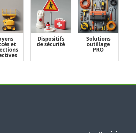
yens
Dispositifs
Solutions
ccès et
de sécurité
outillage
ections
PRO
ectives
Designed by