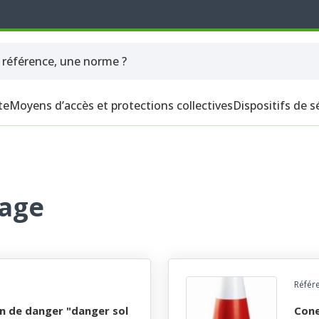
te
Moyens d’accès et protections collectives
Dispositifs de s
sage
Référ
cone plastique rouge fluo avec bandes blanches -