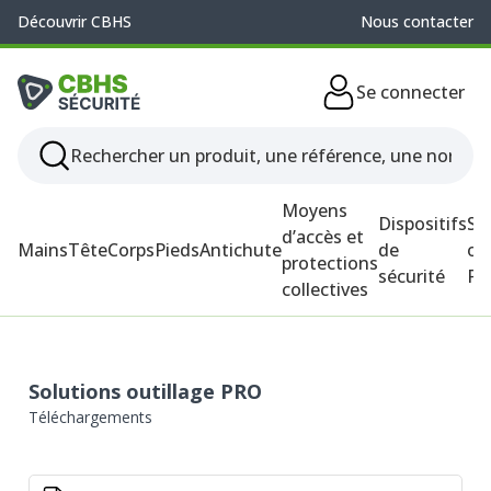
Découvrir CBHS
Nous contacter
Se connecter
Moyens
Dispositifs
So
d’accès et
Mains
Tête
Corps
Pieds
Antichute
de
ou
protections
sécurité
P
collectives
Solutions outillage PRO
Téléchargements