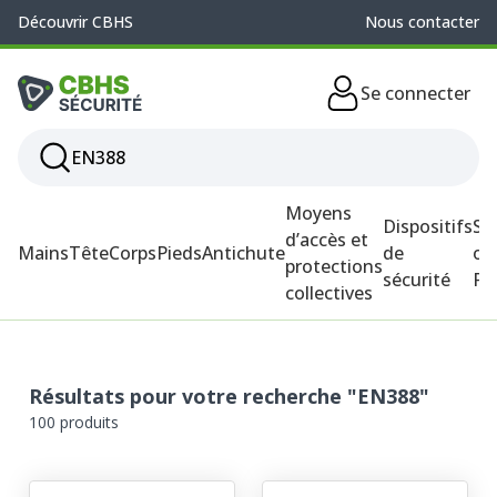
Découvrir CBHS
Nous contacter
Se connecter
Moyens
Dispositifs
So
d’accès et
Mains
Tête
Corps
Pieds
Antichute
de
ou
protections
sécurité
P
collectives
Résultats pour votre recherche "EN388"
100 produits