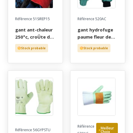
Référence 51SIREP15
Référence 520AC
gant ant-chaleur
gant hydrofuge
250°c, croÛte de
paume fleur de
bovin double
bovin noir,
Stock probable
Stock probable
coton coloris
elagage, double
rouge long 35 cm,
kevlar, poignet
tu (10)
elastique et
reglabe, t9 a 10
Référence
Meilleur
Référence 56GYPSTU
Choix