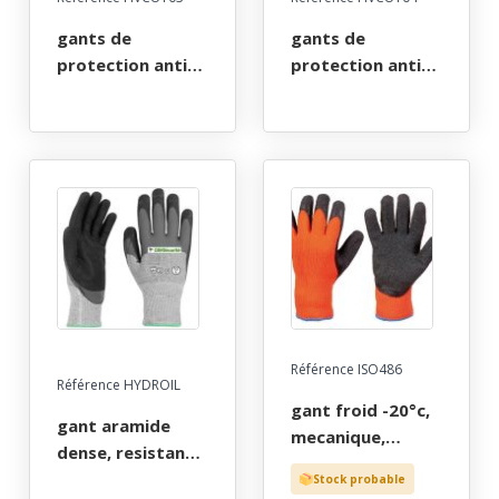
xxl.
gants de
gants de
protection anti-
protection anti-
coupure cuir
coupure cuir
4x44f - ansi cut
4x43f - ansi cut
a7 - hppe, fibre
a7 - hppe, fibre
de verre, nylon,
d'acier, basalte,
elastique, fibre
elasthanne, nitrile
d'acier, cuir
sablé. taille 8 a 11
bovin. taille 6 à 11
Référence ISO486
Référence HYDROIL
gant froid -20°c,
gant aramide
mecanique,
dense, resistant a
tricote une piece
l'huile, a la
Stock probable
fluo orange,