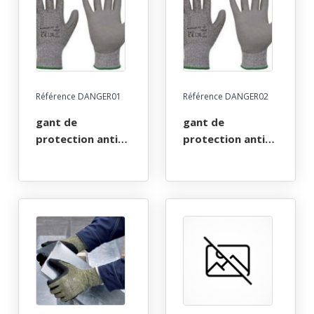
hr bleu granite, t
7 a 11
Référence DANGER01
Référence DANGER02
gant de
gant de
protection anti-
protection anti-
coupure en
coupure en
polyethylene,
polyethylene,
enduit
enduit
polyurethane.
polyurethane.
jauge 13. milieu
jauge 13. milieu
sec ou
sec ou
legerement
legerement
huileux. taille 6 a
huileux. taille 6 a
11
11