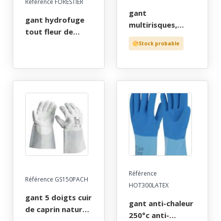
Référence FORESTIER
gant
gant hydrofuge
multirisques,
tout fleur de
froid -30°c,
bovin vert,
Stock probable
tricote une piece
bucheron,
fluo orange,
debrousaillage,
enduction paume
paume et pouce
latex granite
double vevlar,
noire, poignet
poignet bord
elastique, t8 a 11
cote, t9 a 11
Référence
Référence GS150PACH
HOT300LATEX
gant 5 doigts cuir
gant anti-chaleur
de caprin naturel.
250°c anti-