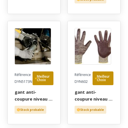
enduction pu grip
mousse nitrile
noir, t8 - gants de
grip-resistant 3/4
protection par
noir, t6 a 11
cher!
Référence
Référence
Meilleur
Meilleur
Choix
Choix
DYN5173N
DYN602
gant anti-
gant anti-
coupure niveau 5,
coupure niveau 5,
hdpe jauge 13
anti-piqure, hdpe
Stock probable
Stock probable
enduction nitrile
jauge 13
grip-resistant
enduction hdpu
noir, t7 a 9 -
grip noir, t8 et 10