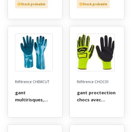
…), tout fleur de
fleur de bovin
Stock probable
Stock probable
fleur de chevre
protege artere
manchette
poignet bord
croÛte 15 cm, t8
cote t6 a 11
a 11
Référence CHEMCUT
Référence CHOC01
gant
gant proctection
multirisques,
chocs avec
anti-coupure niv
renfort tpr mains
d, anti-piqure,
et doigts, anti-
anti-chaleur,
coupure, jauge
chimie cat 3, hppe
13. taille l(7) et