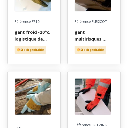
d’un elastique de
serrage au
poignet.
Référence F710
Référence FLEXICOT
gant froid -20°c,
gant
logistique de
multirisques,
precision,
anti-coupure,
Stock probable
Stock probable
hydrofuge tout
anti-piqure, anti-
fleur de bovin
chaleur 250°c,
beige, 100%
froid negatif,
double molleton,
coton jauge 10,
t7 a 11
enduction latex
noir granite, t8 a
11
Référence FREEZING