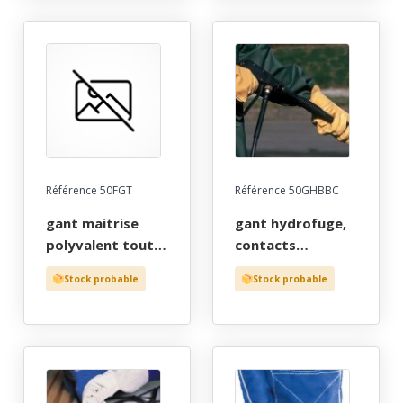
Référence 50FGT
Référence 50GHBBC
gant maitrise
gant hydrofuge,
polyvalent tout
contacts
fleur de bovin
humides, tout
Stock probable
Stock probable
serrage elastique
fleur de bovin
t12 a 14
beige, protege
artere, poignet
bord cote, t6 a 12