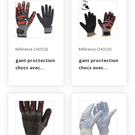
/ nitrile / pu, t8 a
xl(11)
11
Référence CHOC02
Référence CHOC03
gant proctection
gant proctection
chocs avec
chocs avec
renfort tpr mains
renfort tpr mains
et doigts, anti-
et doigts, anti-
coupure poignet
coupure poignet
scratch, jauge 13
elastique et
taille l(7) et xl(11)
scratch, jauge 15
taille l(7) et xl(11)