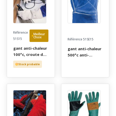
Référence
Meilleur
Choix
51S15
Référence 51SE15
gant anti-chaleur
gant anti-chaleur
100°c, croute de
500°c anti-
bovin avec
coupure, croÛte
Stock probable
manchette de 15
de bovin double
cm, tu (10) -
molleton fil
gants de
kevlar renfort
protection par
index manchette
cher!
15 cm, t9 a 10