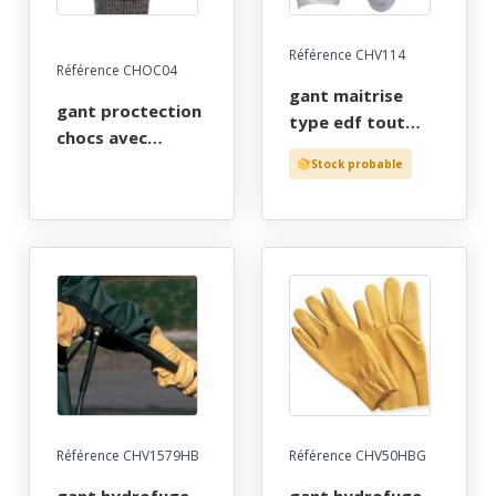
Référence CHV114
Référence CHOC04
gant maitrise
gant proctection
type edf tout
chocs avec
fleur de chevre
renfort tpr mains
Stock probable
protege artere
et doigts, anti-
poignet bord
coupure poignet
cote t7 a 11
elastique, jauge
13 taille l(7) et
xl(11)
Référence CHV1579HB
Référence CHV50HBG