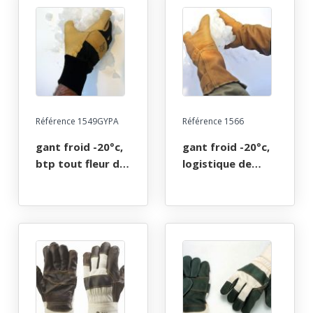
Référence 1549GYPA
Référence 1566
gant froid -20°c,
gant froid -20°c,
btp tout fleur de
logistique de
bovin beige
precision,
hydrofuge, 100%
hydrofuge,
double micro-
manchette 100
polaire, t8 a 11
mm, 100% double
micro-polaire,
long 32 cm, t7 a
12