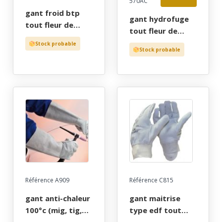
570AC
gant froid btp
gant hydrofuge
tout fleur de
tout fleur de
bovin naturel,
bovin vert,
Stock probable
100% double
Stock probable
elagage, double
molleton, tu (10)
kevlar,
manchette
croute, t9 a 11 -
gants de
protection par
cher!
Référence A909
Référence C815
gant anti-chaleur
gant maitrise
100°c (mig, tig,
type edf tout