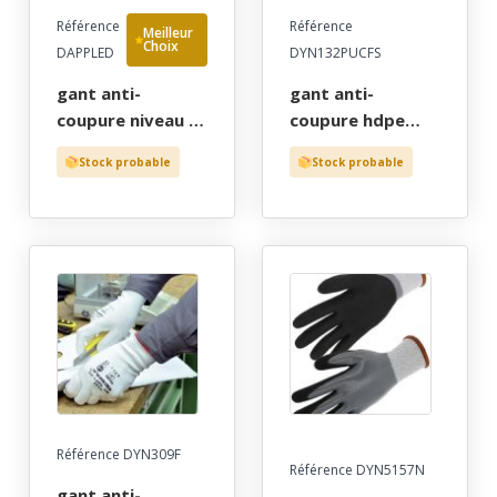
Référence
Référence
Meilleur
Choix
DAPPLED
DYN132PUCFS
gant anti-
gant anti-
coupure niveau 5,
coupure hdpe
anti-piqure,
jauge 13
Stock probable
Stock probable
kevlar fil metal
enduction pu-dex
jauge 10,
gris, t6 a 11
enduction nitrax
noir, contacts
gras, t9 - gants
de protection par
cher!
Référence DYN309F
Référence DYN5157N
gant anti-