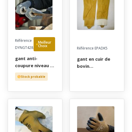
protection par
cher!
Référence
Meilleur
Choix
DYNGT428
Référence EPADK5
gant anti-
gant en cuir de
coupure niveau 5,
bovin
anti-piqure, anti-
hydrofuge.gant
Stock probable
chaleur 100°c,
en cuir de bovin
pehd paume cuir
hydrofuge.
croute et retour
entierement
ongles, t9 a 10 -
double d’un tricot
gants de
jersey para amide
protection par
60%, verre 40%.
cher!
muni d’une
boutonniere et