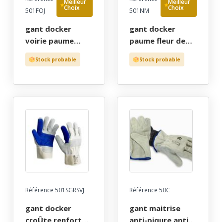
Meilleur
Meilleur
Choix
Choix
501FOJ
501NM
gant docker
gant docker
voirie paume
paume fleur de
fleur de bovin
bovin manchette
Stock probable
Stock probable
manchette et dos
et dos toile tu
toile fluo tu (10) -
(10) - gants de
gants de
protection par
protection par
cher!
cher!
Référence 501SGRSVJ
Référence 50C
gant docker
gant maitrise
croÛte renfort
anti-piqure anti-