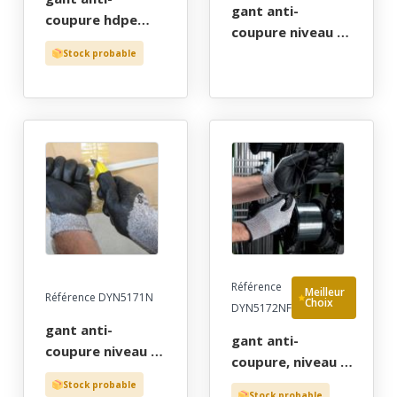
gant anti-
coupure hdpe
coupure niveau d,
jauge 13
pehd jauge 13
Stock probable
enduction pu-dex
tout enduit
blanc, t6 a 11
nitrile double
couche, t6 a 11
Référence
Meilleur
Référence DYN5171N
Choix
DYN5172NF
gant anti-
gant anti-
coupure niveau 5,
coupure, niveau 5,
hpde jauge 13
hdpe jauge 13
Stock probable
enduction
Stock probable