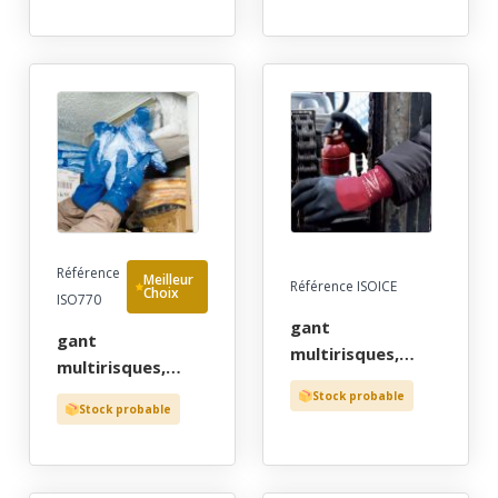
coupure et aux
enduction paume
jets haute
latex crepe noire,
pression
poignet
hydrauliques, cat
elastique, t8 a 11
ii. taille 8 à 12.
Référence
Meilleur
Référence ISOICE
Choix
ISO770
gant
gant
multirisques,
multirisques,
froid -30°c,
froid -30°c chimie
Stock probable
double bouclette,
Stock probable
cat 3, pvc souple
enduction paume
bleu, fourrure
et 3/4 dos nitrile
bouclee acrylique
sable noir,