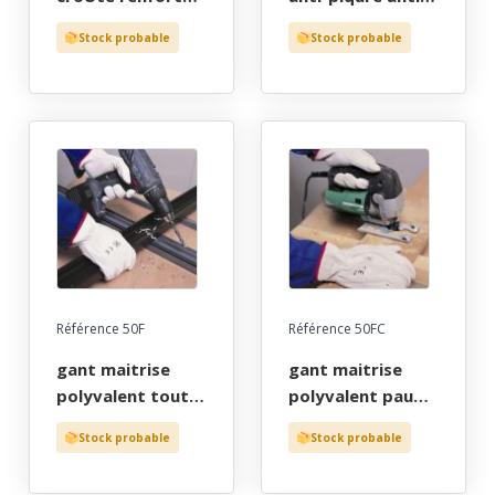
paume, pouce,
chaleur tout
Stock probable
Stock probable
index tu (10)
croute de bovin
naturel serrage
elastique t6 a 11
Référence 50F
Référence 50FC
gant maitrise
gant maitrise
polyvalent tout
polyvalent paume
fleur de bovin
fleur de bovin dos
Stock probable
Stock probable
serrage elastique
croute serrage
t8 a 11
elastique t8 a 11