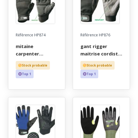
Référence HP874
Référence HP876
mitaine
gant rigger
carpenter
maitrise cordiste
maitrise cordiste
anti-coupure,
Stock probable
Stock probable
taille 9 a 10 "jaep"
anti-piqure,
Top 1
Top 1
renfort paume
pouce index taille
11 - "jaep"