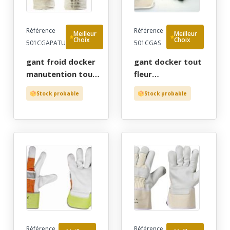
Référence
Référence
Meilleur
Meilleur
Choix
Choix
501CGAPATU
501CGAS
gant froid docker
gant docker tout
manutention tout
fleur
fleur
d'ammeublement
Stock probable
Stock probable
d'ameublement
doublee coton
100% fourre
dos toile tu (10) -
acrylique, tu (10) -
gants de
gants de
protection par
protection par
cher!
cher!
Référence
Référence