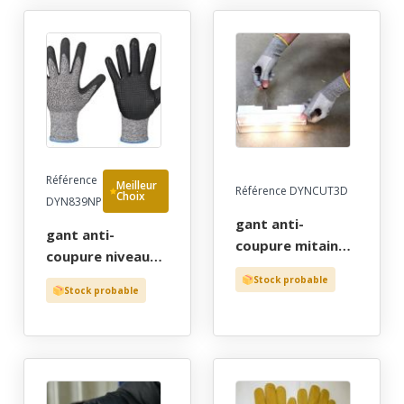
gants de
- gants de
protection par
protection par
cher!
cher!
Référence
Meilleur
Référence DYNCUT3D
Choix
DYN839NP
gant anti-
gant anti-
coupure mitaine
coupure niveau
hdpe jauge 13
d(5), hdpe jauge
Stock probable
enduction pu-dex
Stock probable
13 enduction
gris, t6 a 12
nitrile mousse
noir avec picots
antiderapant, t10
- gants de