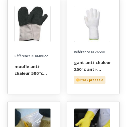
, long 30 cm, t9 a
poignet
10 - gants de
elastique, t8 a 11
protection par
cher!
Référence KEVA590
Référence KERM8622
gant anti-chaleur
moufle anti-
250°c anti-
chaleur 500°c
coupure, long 27
kermel, anti-
Stock probable
cm, tl(9) et
coupure, anti-
txxl(11) (vendu a
piqure , para
la main)
amide, double
aramide,
manchette
croute naturelle,