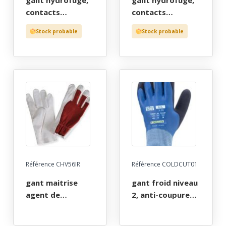
gant hydrofuge,
gant hydrofuge,
contacts
contacts
humides, tout
humides, tout
Stock probable
Stock probable
fleur de chevre
fleur de bovin
beige, protege
beige, poignet
artere, poignet
elastique, t7 a 11
bord cote, t7 a 11
"jaep"
Référence CHV56IR
Référence COLDCUT01
gant maitrise
gant froid niveau
agent de
2, anti-coupure
maintenance
iso (cut) d,
paume fleur de
double induction