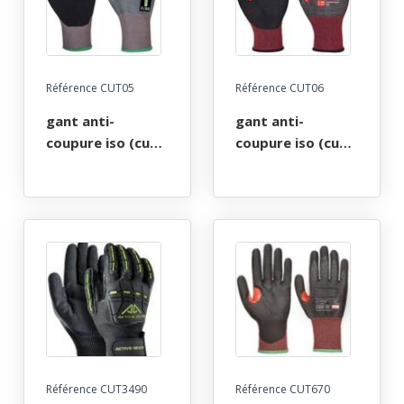
elasthanne, jauge
13, ansi cut level
a7
Référence CUT05
Référence CUT06
gant anti-
gant anti-
coupure iso (cut)
coupure iso (cut)
f, mousse nitrile,
f, mousse nitrile,
revêtement de la
revêtement de la
paume et
paume et
doigts,hppe, fibre
doigts,hppe, fibre
d'acier,
d'acier,
basalte,elastique,
basalte,elastique,
polyester,
polyester,
elasthanne, jauge
elasthanne, jauge
13, ansi cut level
18, ansi cut level
a6 - lavable. taille
a6.
xs à xxl
Référence CUT3490
Référence CUT670