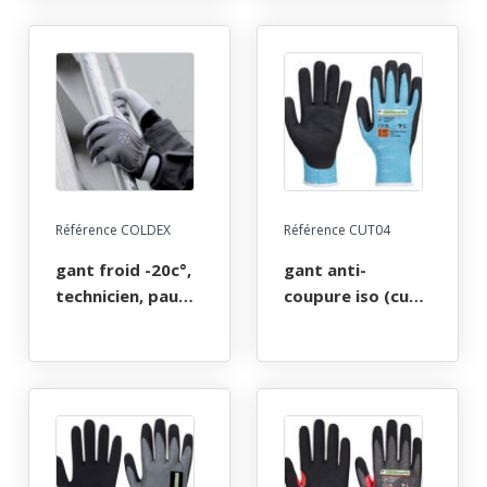
chevre dos
latex, etanche
interlock rouge
niveau 1, hppe,
poignet elastique
latex, doublure
t6 a 11
en bouclette
acrylique, jauge
10. taille xs (8) à
xxl (12)
Référence COLDEX
Référence CUT04
gant froid -20c°,
gant anti-
technicien, paume
coupure iso (cut)
fleur de chevre,
f, mousse nitrile,
dos respirant,
revêtement de la
poignet
paume et
ajustable, 100%
doigts,hppe, fibre
double micro-
d'acier,
polaire, t7 a 11
basalte,elastique,
polyester,