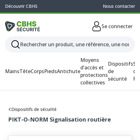
Découvrir CBHS
Nous contacter
Se connecter
Moyens
Dispositifs
So
d’accès et
Mains
Tête
Corps
Pieds
Antichute
de
ou
protections
sécurité
P
collectives
Dispositifs de sécurité
PIKT-O-NORM Signalisation routière