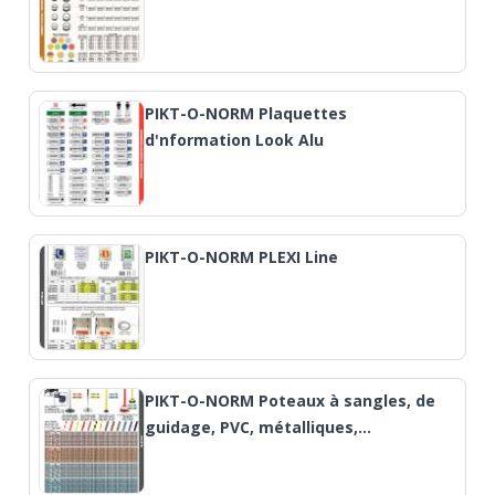
PIKT-O-NORM Plaquettes
d'nformation Look Alu
PIKT-O-NORM PLEXI Line
PIKT-O-NORM Poteaux à sangles, de
guidage, PVC, métalliques,…