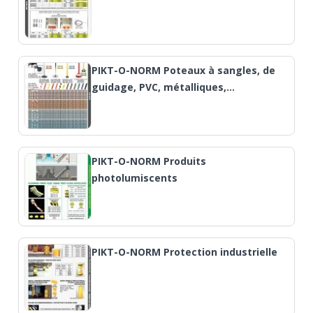
PIKT-O-NORM Poteaux à sangles, de
guidage, PVC, métalliques,…
PIKT-O-NORM Produits
photolumiscents
PIKT-O-NORM Protection industrielle