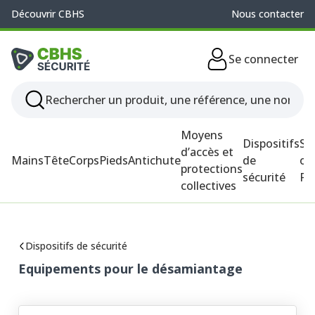
Découvrir CBHS
Nous contacter
Se connecter
Moyens
Dispositifs
So
d’accès et
Mains
Tête
Corps
Pieds
Antichute
de
ou
protections
sécurité
P
collectives
Dispositifs de sécurité
Equipements pour le désamiantage