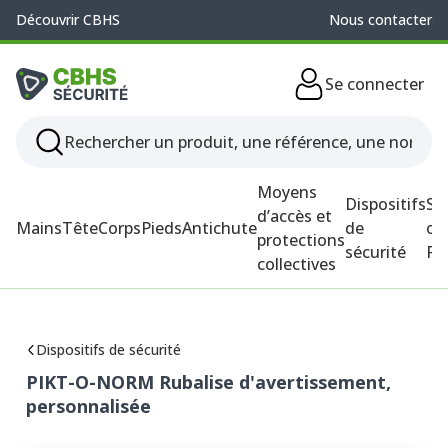
Découvrir CBHS
Nous contacter
Se connecter
Moyens
Dispositifs
So
d’accès et
Mains
Tête
Corps
Pieds
Antichute
de
ou
protections
sécurité
P
collectives
Dispositifs de sécurité
PIKT-O-NORM Rubalise d'avertissement,
personnalisée