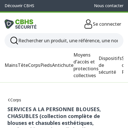
Découvrir CBHS
Nous contacter
Se connecter
Moyens
Dispositifs
So
d’accès et
Mains
Tête
Corps
Pieds
Antichute
de
ou
protections
sécurité
P
collectives
Corps
SERVICES A LA PERSONNE BLOUSES,
CHASUBLES (collection complète de
blouses et chasubles esthétiques,