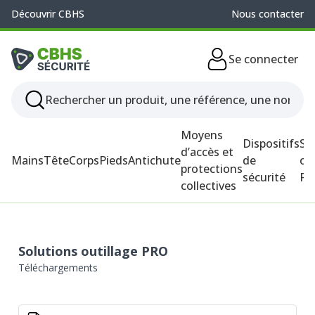
Découvrir CBHS
Nous contacter
Se connecter
Moyens
Dispositifs
So
d’accès et
Mains
Tête
Corps
Pieds
Antichute
de
ou
protections
sécurité
P
collectives
Solutions outillage PRO
Téléchargements